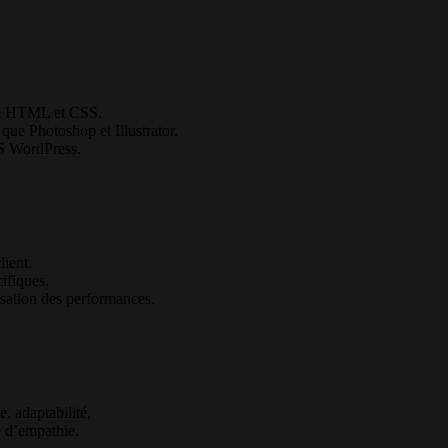
ue HTML et CSS.
que Photoshop et Illustrator.
S WordPress.
lient.
cifiques.
isation des performances.
e, adaptabilité,
e d’empathie.