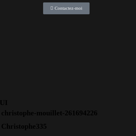
Contactez-moi
 UI
christophe-mouillet-261694226
Christophe335